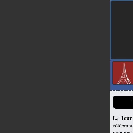
Tour 
La
célébrant
montrer l