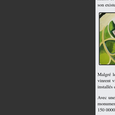
son exist
Malgré l
vinrent v
installés
Avec une
monument
150 0000 