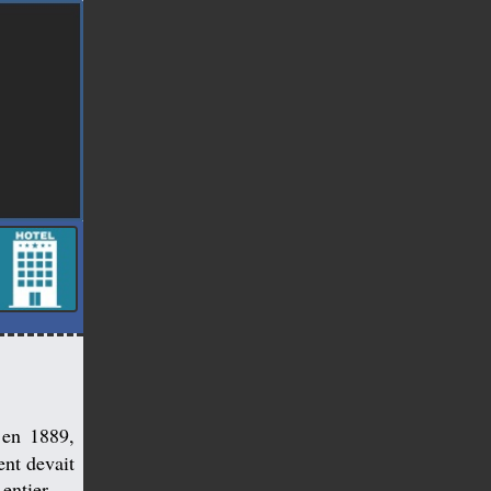
 en 1889,
ent devait
entier.