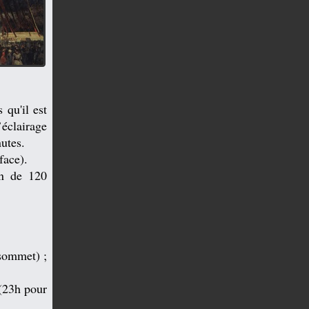
 qu'il est
’éclairage
nutes.
face).
on de 120
sommet) ;
 (23h pour