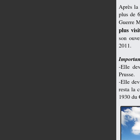
Après la
plus de 6
Guerre Mo
plus vis
son ouve
2011.
Importanc
-Elle dev
Prusse.
-Elle dev
resta la 
1930 du 