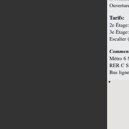
Ouverture
Tarifs:
2e Étage:
3e Étage:
Escalier 
Comment 
Métro 6 
RER C St
Bus ligne