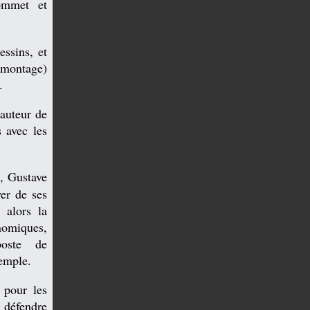
ommet et
essins, et
e montage)
.
auteur de
s avec les
e, Gustave
ver de ses
 alors la
omiques,
poste de
emple.
 pour les
r défendre