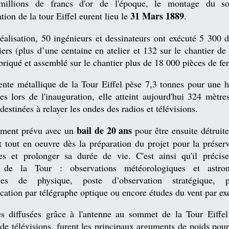
millions de francs d'or de l'époque, le montage du s
31 Mars 1889
ation de la tour Eiffel eurent lieu le
.
éalisation, 50 ingénieurs et dessinateurs ont exécuté 5 300 d
ers (plus d’une centaine en atelier et 132 sur le chantier d
briqué et assemblé sur le chantier plus de 18 000 pièces de fer
ente métallique de la Tour Eiffel pèse 7,3 tonnes pour une h
s lors de l'inauguration, elle atteint aujourd'hui 324 mètre
destinées à relayer les ondes des radios et télévisions.
bail de 20 ans
ement prévu avec un
pour être ensuite détruit
t tout en oeuvre dès la préparation du projet pour la préser
res et prolonger sa durée de vie. C'est ainsi qu'il précise
n de la Tour : observations météorologiques et astron
nces de physique, poste d’observation stratégique, 
ation par télégraphe optique ou encore études du vent par ex
s diffusées grâce à l'antenne au sommet de la Tour Eiffel
 de télévisions, furent les principaux arguments de poids pou