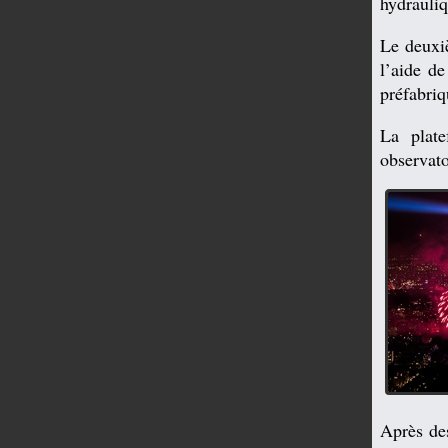
hydrauliq
Le deuxi
l’aide d
préfabriq
La plat
observat
Après des