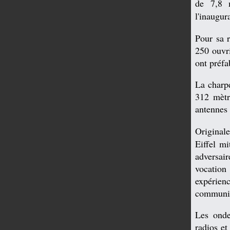
de 7,8 
l'inaugur
Pour sa r
250 ouvri
ont préfa
La charp
312 mètre
antennes 
Original
Eiffel mi
adversai
vocatio
expérie
communic
Les onde
radios et