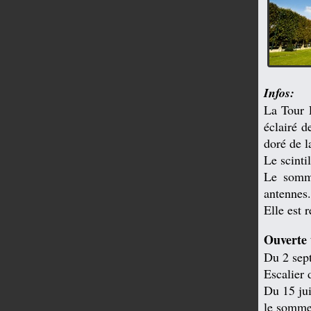
Infos:
La Tour E
éclairé d
doré de l
Le scinti
Le somme
antennes.
Elle est 
Ouverte 
Du 2 sep
Escalier 
Du 15 jui
le somme