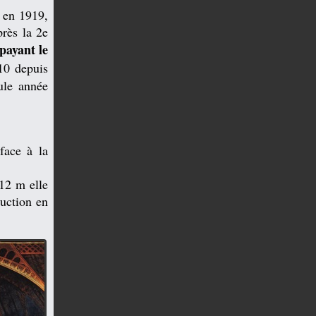
 en 1919,
près la 2e
ayant le
10 depuis
ule année
 face à la
312 m elle
ruction en