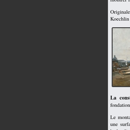
Original
Koechlin 
La cons
fondation
Le monta
une surf