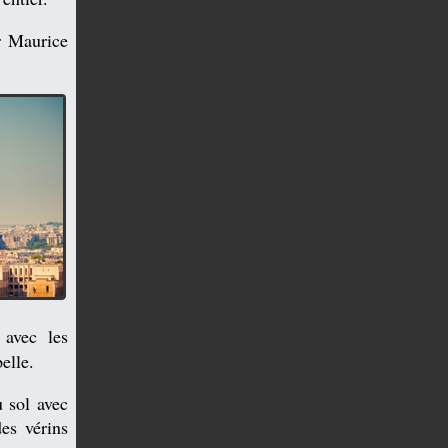
r Maurice
avec les
elle.
 sol avec
es vérins