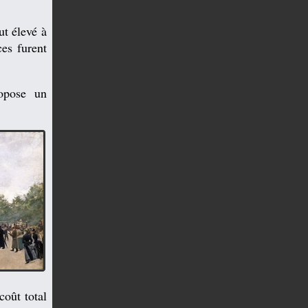
t élevé à
es furent
opose un
coût total