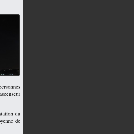
personnes
 ascenseur
tation du
oyenne de